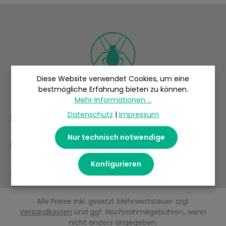
Schild angehoben, um an die darunter befindliche
Schildlaus zu gelangen. Z.T. werden die Schilde auch
angefressen und es entstehen Löcher mit
unregelmäßigem Rand.
Diese Website verwendet Cookies, um eine
bestmögliche Erfahrung bieten zu können.
Mehr Informationen ...
Datenschutz
|
Impressum
Menü
Nur technisch notwendige
Kontakt
Konfigurieren
Folge uns
Alle Preise inkl. gesetzl. Mehrwertsteuer zzgl.
Versandkosten
und ggf. Nachnahmegebühren, wenn
nicht anders angegeben.