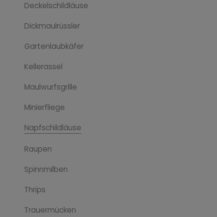
Deckelschildläuse
Dickmaulrüssler
Gartenlaubkäfer
Kellerassel
Maulwurfsgrille
Minierfliege
Napfschildläuse
Raupen
Spinnmilben
Thrips
Trauermücken