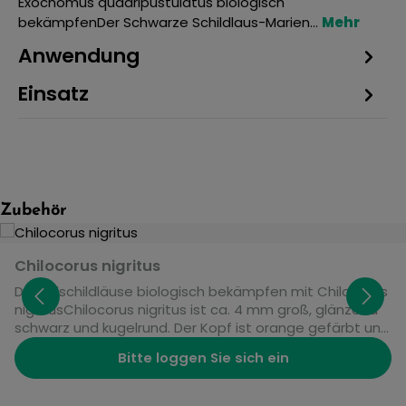
Exochomus quadripustulatus biologisch
bekämpfenDer Schwarze Schildlaus-Marien…
Mehr
Anwendung
Einsatz
Produktgalerie überspringen
Zubehör
Chilocorus nigritus
Deckelschildläuse biologisch bekämpfen mit Chilocorus
nigritusChilocorus nigritus ist ca. 4 mm groß, glänzend
schwarz und kugelrund. Der Kopf ist orange gefärbt und
unter der glänzenden Kugel kaum zu sehen. Die Larven
Bitte loggen Sie sich ein
sind orange-braun gestreift. Charakteristisch ist ihr
stacheliges Aussehen. Käfer und Larven fressen junge
und alte Stadien der Deckelschildläuse. Dabei wird der